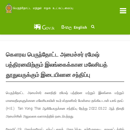
සිංහල
English
கௌரவ பெருந்தோட்ட அமைச்சர் ரமேஷ்
பத்திரனவிற்கும் இலங்கைக்கான மலேசியத்
தூதுவருக்கும் இடையிலான சந்திப்பு
பெருந்தோட்ட அமைச்சர் கலாநிதி ரமேஷ் பத்திரன மற்றும் இலங்கை மற்றும்
மாலைதீவுகளுக்கான மலேசியாவின் உயர் ஸ்தானிகர் மேன்மை தங்கிய டான் யாங் தாய்
(H.E.) Tan Yong Thai ஆகியோருக்கன சந்திப்பு நேற்று 2022.03.22 ஆந் திகதி
அமைச்சின் அலுவலக வளாகத்தில் நடைபெற்றது.
கோவிட்-19 தொற்றுநோய் ஏற்பட்டதைத் தொடர்ந்து தற்போதைய காலகட்டத்தில்