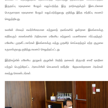
இருதரப்பு உறவுகளை மேலும் வலுப்படுத்த இரு நாடுகளுக்கும் இடையிலான
பொருளாதார உறவுகளை மேலும் வலுப்படுத்துவது குறித்து இந்த சந்திப்பு கவனம்
செலுத்தியது.
உலகின் மிகவும் கவர்ச்சிகரமான சுற்றுலாத் தலங்களில் ஒன்றான இலங்கைக்கு
எதிர்வரும் காலங்களில் அதிகமான மலேசிய சுற்றுலாப் பயணிகளை ஈர்ப்பதற்கும்
மலேசிய முதலீட்டாளர்கள் இலங்கைக்கு வந்து முதலீடு செய்வதற்கும் ஏற்ற சூழலை
உருவாக்குவது குறித்து கவனம் செலுத்தப்பட்டது.
இந்நிகழ்வில் மலேசிய தூதுவர் குழுவின் பிரதித் தலைவர் திருமதி கைரீ ஷாதிலா
மற்றும் பெருந்தோட்ட அமைச்சின் செயலாளர் ரவீந்திர ஹேவாவிதாரண அவர்கள்
கலந்து கொண்டார்கள்.