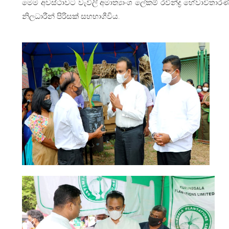
මෙම අවස්ථාවට වැවිලි අමාත්‍යාංශ ලේකම් රවීන්ද්‍ර හේවාවිතා
නිලධාරීන් පිරිසක් සහභාගීවිය.