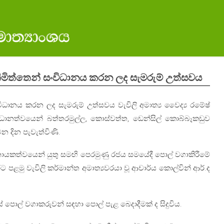
ිමිත්තෙන් සංවිධානය කරන ලද සැමරුම් උත්සවය
ිධානය කරන ලද සැමරුම් උත්සවය වැවිලි අමාත්‍ය වෛද්‍ය රමේෂ්
ේ ප්‍රධානත්වයෙන් බත්තරමුල්ල, කොස්වත්ත, ඩෙන්සිල් කොබ්බෑකඩුව
වන දින පැවැත්විණි.
ේ නායකත්වයෙන් යුතු සමඟි පෙරමුණු රජය සමයේදී පොල් වගාකිරීමේ
 පළමු වැවිලි කර්මාන්ත අමාත්‍යවරයා වූ ආචාර්ය කොල්වින් ආර්.ද
ශයේ පොල් වගාකරුවන් සඳහා පොල් පැළ බෙදාදීමක් ද සිදුවිය.