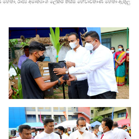
රණ මහතා, රාජ්‍ය අමාත්‍යාංශ ලේකම් තිස්ස හේවාවිතාණ මහතා ඇතුලු