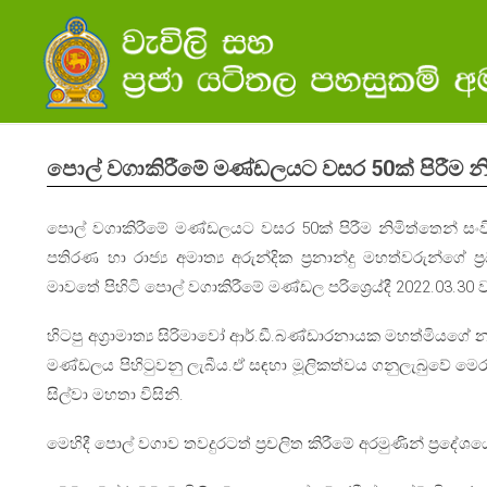
පොල් වගාකිරීමේ මණ්ඩලයට වසර 50ක් පිරීම න
පොල් වගාකිරීමේ මණ්ඩලයට වසර 50ක් පිරීම නිමිත්තෙන් සංව
පතිරණ හා රාජ්‍ය අමාත්‍ය අරුන්දික ප්‍රනාන්දු මහත්වරුන්ග
මාවතේ පිහිටි පොල් වගාකිරීමේ මණ්ඩල පරිශ්‍රෙය්දී 2022.03.30 
හිටපු අග්‍රාමාත්‍ය සිරිමාවෝ ආර්.ඩී.බණ්ඩාරනායක මහත්මියග
මණ්ඩලය පිහිටුවනු ලැබීය.ඒ සඳහා මූලිකත්වය ගනුලැබුවේ මෙරට
සිල්වා මහතා විසිනි.
මෙහිදී පොල් වගාව තවදුරටත් ප්‍රචලිත කිරීමේ අරමුණින් ප්‍රදේ