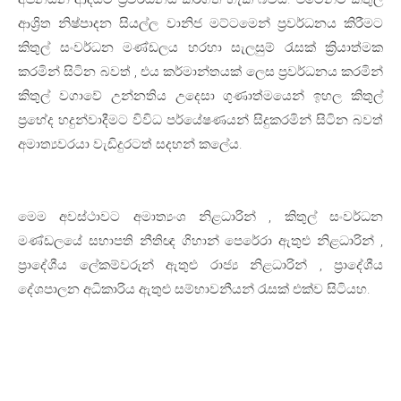
ආශ්‍රිත නිෂ්පාදන සියල්ල වානිජ මට්ටමෙන් ප්‍රවර්ධනය කිරීමට
කිතුල් සංවර්ධන මණ්ඩලය හරහා සැලසුම් රැසක් ක්‍රියාත්මක
කරමින් සිටින බවත් , එය කර්මාන්තයක් ලෙස ප්‍රවර්ධනය කරමින්
කිතුල් වගාවේ උන්නතිය උදෙසා ගුණාත්මයෙන් ඉහල කිතුල්
ප්‍රභේද හදුන්වාදීමට විවිධ පර්යේෂණයන් සිදුකරමින් සිටින බවත්
අමාත්‍යවරයා වැඩිදුරටත් සදහන් කලේය.
මෙම අවස්ථාවට අමාත්‍යංශ නිළධාරින් , කිතුල් සංවර්ධන
මණ්ඩලයේ සභාපති නීතිඥ ගිහාන් පෙරේරා ඇතුළු නිළධාරින් ,
ප්‍රාදේශීය ලේකම්වරුන් ඇතුළු රාජ්‍ය නිළධාරින් , ප්‍රාදේශීය
දේශපාලන අධිකාරිය ඇතුළු සම්භාවනීයන් රැසක් එක්ව සිටියහ.