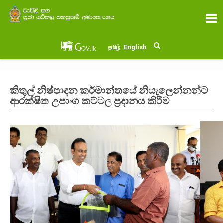
English
தமிழ்
කිතුල් නිෂ්පාදන කර්මාන්තයේ නියැලෙන්නන්ට
ආරක්ෂිත උපාංග කට්ටල ප්‍රදානය කිරීම