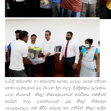
වැවිලි කර්මාන්ත හා කර්මාන්ත අමාත්‍ය වෛද්‍ය රමේෂ් පතිරණ
මහතා සැප්තැම්බර් මස 29 වන දින ගාල්ල දිස්ත්‍රික්කය මුල්කොට
ගෙන නියාගමදී කිතුල් නිෂ්පාදකයන්ගේ ආර්ථිකය ශක්තිමත්
කරමින්, ඉහළ ගුණාත්මයෙන් යුතු කිතුල් නිෂ්පාදන
වෙළෙඳපොළට එක් කිරීම අරමුණු කර ගනිමින් කිතුල් ආශ්‍රිත