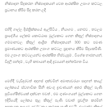
නිෂ්පාදන සිදුකරන නිෂ්පාදකයන් වෙත ආරක්ෂිත උපාංග කට්ටල
ප්‍රධානය කිරීම සිදු කරන ලදී.
එහිදී ගාල්ල දිස්ත්‍රික්කයේ ඇල්පිටිය , නියාගම , නෙළුව , තවලම
ප්‍රාදේශීය ලේකම් කොට්ඨාස මුල්කොට ගෙන කිතුල් නිෂ්පාදනය
ගම්මානවල කිතුල් ආශ්‍රිත නිෂ්පාදකයන් 300 කට පමණ
ප්‍රමාණයකට ආරක්ෂිත උපාංග කට්ටල ප්‍රදානය කිරීම සිදුකෙරිණි.
එම උපාංග කට්ටලයන්ට ආරක්ෂිත හිස්වැසුම් , විශේෂ භාජනයන්,
විදුලි පන්දම් , වැහි කබායන් ආදි ද්‍රව්‍යයන් අන්තර්ගත විය.
මෙහිදී වැඩිදුරටත් අදහස් දක්වමින් අමාත්‍යවරයා සදහන් කළේ
ලෝකයේ ස්වභාවික සීනි අඩංගු ද්‍රාවණයන් අතර කිතුල් පැණි
සුවිශේෂීත්වයක් දක්වන බවත් , එම ගුණාංගයන් මුල්කොට ගෙන
ඉදිරියේදී ලෝකය තුළ කිතුල් පැණි වඩාත් ප්‍රචලිත කරමින්
අපනයන ආදයම ප්‍රවර්ධනය කරගත හැකි බවයි. එමෙන්ම කිතුල්