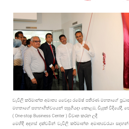
වැවිලි කර්මාන්ත අමාත්‍ය වෛද්‍ය රමේෂ් පතිරණ මහතාගේ ප්‍රධ
මහතාගේ සහභාගිත්වයෙන් පසුගියදා කොළඹ, ඩියුක් වීදියේදී, 
( One-stop Business Center ) විවෘත කරන ලදී.
මෙහිදී අදහස් දක්වමින් වැවිලි කර්මාන්ත අමාත්‍යවරයා ස