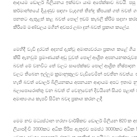
ආදායම ඩොලර් බිලියනය ඉක්මවා යාම අපේක්ෂාව බවයි. පසු ග
කර්මාන්තයේ දියුණුව සඳහා වැදගත් තීන්දු කීපයක් ගත් බව
පනතට ඇතුළත් කළ බවත් පොල් ඉඩම් කැබලි කිරීම සදහා කරන ල
කිරීමේ මණ්ඩලය මගින් අවසර ලබා දුන් බවත් ප්‍රකාශ කලේය.
මෙහිදී වැඩි දුරටත් අදහස් දැක්වූ අමාත්‍යවරයා ප්‍රකාශ 
කිසි ඇනවුම් ප්‍රමාණයක් අඩු වුවත් පොල් ආශ්‍රිත අපනයනක
බවත් මේ වනවිට තේ වලට සාපේක්ෂව පොල් ආශ්‍රිත නිෂ්පාදන ස
වලට තිබෙන ඉල්ලුම ක්‍රමානුකූලව වැඩිවෙමින් පවතින බවත්
හැති බවත් ඩොලර් බිලියනකය අපනයන ආදායම අපට ඉතාම නුද
බලාපොරොත්තු වන බවත් ඒ වෙනුවෙන් දිවයිනේ සියළු පළාත් වල 
අමාත්‍යංශය කැපවී සිටින බවද ප්‍රකාශ කරන ලදී.
මෙම නව මධ්‍යස්ථාන හරහා වාර්ෂිකව ඩොලර් මිලියන 820 ක 
ලියාපදිංචි 2000කට අධික පිරිස ඇතුළුව සමස්ථ 3000කට අධික ප