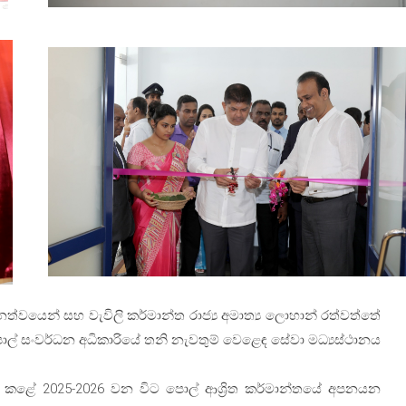
ානත්වයෙන් සහ වැවිලි කර්මාන්ත රාජ්‍ය අමාත්‍ය ලොහාන් රත්වත්තේ
පොල් සංවර්ධන අධිකාරියේ තනි නැවතුම් වෙළෙඳ සේවා මධ්‍යස්ථානය
දහන් කළේ 2025-2026 වන විට පොල් ආශ්‍රිත කර්මාන්තයේ අපනයන