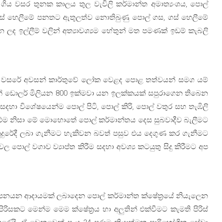
ිය වසර තුනක කාලය තුල වැවිලි කර්මාන්ත අමාත්‍යංශය, පොල්
ත් ගස් හෙලීමේ පනතට ඇතුලත්ව නොතිබුණු පොල් ගස, ගස් හෙලීමේ
ද ඉල්ලීම් වලින් අත්‍යාවශ්‍යම හේතුන් මත පමණක් ඉඩම් කැබලි
කළේ ගිය වසරේ අවසන් කාර්තුවේ ලෝක වෙළද පොළ තත්වයන් සමග යම්
රුවන් ඩොලර් මිලියන 800 ඉක්මවා යන ඉලක්කයක් සපුරාගෙන තිබෙන
දහා විශේෂයෙන්ම පොල් පිටි, පොල් කිරි, පොල් වතුර සහ තැඹිලි
ය. එම නිසා මේ මොහොතේ පොල් කර්මාන්තය දෙස සුබවාදීව බැලීමට
ුරේදී ලබා ගැනීමට හැකිවන බවත් පසුව එය දෙගුණ කර ගැනීමට
පොල් වගාව ව්‍යාප්ත කිරීම සදහා අවශ්‍ය කටයුතු සිදු කිරීමට අප
අපනයන ආදායමක් ලබාදෙන පොල් කර්මාන්ත ක්ෂේත්‍රයේ නියැලෙන
ිරිසකට මෙන්ම මෙම ක්ෂේත්‍රය හා අලුතින් එක්වීමට කැමති පිරිස්