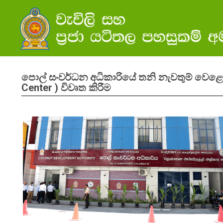
පොල් සංවර්ධන අධිකාරියේ තනි නැවතුම් වෙළෙඳ
Center ) විවෘත කිරීම