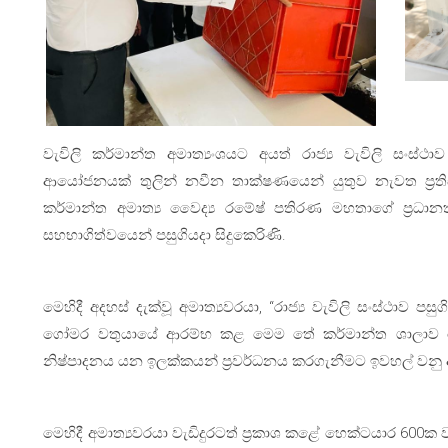
වැවිලි කර්මාන්ත අමාත්‍යංශයට අයත් රාජ්‍ය වැවිලි ස
ආයෝජනයක් තුලින් නවීන තාක්ෂණයෙන් යුතුව නැවත ප්‍රති
කර්මාන්ත අමාත්‍ය වෛද්‍ය රමේෂ් පතිරණ මහතාගේ ප්‍රධානත
සහභාගිත්වයෙන් පසුගියදා සිදුකෙරිණි.
මෙහිදී අදහස් දැක්වූ අමාත්‍යවරයා, “රාජ්‍ය වැවිලි සංස්ථාව
ගෝමර වතුයායේ ආරම්භ කළ මෙම තේ කර්මාන්ත ශාලාව හේ
නිෂ්පාදනය යන ඉලක්කයන් ප්‍රවර්ධනය කරගැනීමට ඉවහල් වනු ඇත
මෙහිදී අමාත්‍යවරයා වැඩිදුරටත් ප්‍රකාශ කළේ හෙක්ටයාර 600