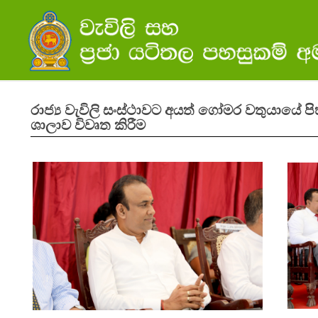
රාජ්‍ය වැවිලි සංස්ථාවට අයත් ගෝමර වතුයායේ ප
ශාලාව විවෘත කිරීම