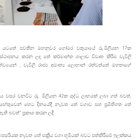
ංස්ථාව යටතේ පවතින මහනුවර ගෝමර වතුයායේ රු.මිලියන 17ක
ස්ථාපනය කරන ලද තේ කර්මාන්ත ශාලාව විවෘත කිරීම වැවිලි
්වයෙන් , වැවිලි රාජ්‍ය අමාත්‍ය ලොහාන් රත්වත්තේ මහතාගේ
 පසුගිය වසර වනවිට රු. මිලියන 42ක ශුද්ධ ලාභයක් ලබා ගත් බවත්,
තුවෙන් හෙට දිනයේදී නැවත තේ වගාව සහ ප්‍රමිතිගත තේ
ි බවත්” ප්‍රකාශ කරන ලදී.
ක වපසරියක නැවත තේ සක්‍රීය වගා භූමියක් බවට පත්කිරීමේ ඉලක්කය