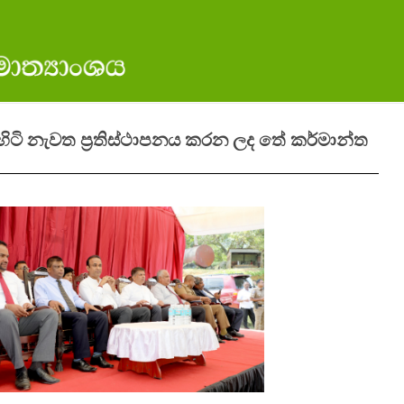
ිහිටි නැවත ප්‍රතිස්ථාපනය කරන ලද තේ කර්මාන්ත