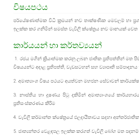
විෂයපථය
පර්යේෂණාත්මක විධි ක්‍රමයන් නව තාක්ෂණික මෙවලම් හා 
ඉලක්ක කර ගනිමින් සමස්ත වැවිලි ක්ෂේත්‍රය නව මානයක් වෙත 
කාර්යයන් හා කර්තව්‍යයන්
1. රජය මගින් ක්‍රියාත්මක කරනු ලබන ජාතික ප්‍රතිපත්තීන් මත 
විෂයයන්ට අදාළ ප්‍රතිපත්ති, වැඩසටහන් සහ ව්‍යාපෘති සම්පාදනය කි
2. අමාත්‍යාංශ විෂය පථයට අයත්වන මහජන සේවාවන් කාර්යක්ෂ
3. නාස්තිය හා දූෂණය පිටු දකිමින් අමාත්‍යාංශයේ කාර්
ප්‍රතිසංස්කරණය කිරිම
4. වැවිලි කර්මාන්ත ක්ෂේත්‍රයේ ඵලදායීතාවය සදහා අන්තර්ජා
5. ජාත්‍යන්තර වෙළඳපල ඉලක්ක කරගත් වැවිලි බෝග මත පදනම් 