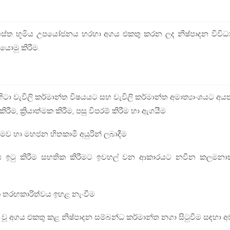
ප්‍රශස්ත භූමිය උපයෝජනය හරහා අගය එකතු කරන ලද නිෂ්පාදන වි
යොමු කිරීම.
පිහිටා වැවිලි කර්මාන්ත විෂයයට සහ වැවිලි කර්මාන්ත අමාත්‍යාංශයට අයත
රීම, ක්‍රියාත්මක කිරීම, පසු විපරම් කිරීම හා ඇගයීම
මව හා මහජන හිතකාමී අයුරින් ලබාදීම
යභාරය ඉටු කිරීම සහතික කිරීමට ඉවහල් වන ආකාරයට නවීන කලමනාකර
තික තරඟකාරිත්වය ඉහළ නැංවීම
වූ අගය එකතු කළ නිෂ්පාදන සම්බන්ධ කර්මාන්ත නගා සිටුවීම සඳහා අව