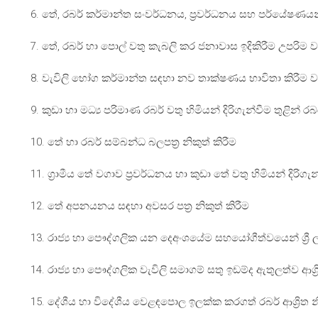
6. තේ, රබර් කර්මාන්ත සංවර්ධනය, ප්‍රවර්ධනය සහ පර්යේෂණය
7. තේ, රබර් හා පොල් වතු කැබලි කර ජනාවාස ඉදිකිරීම උපරිම ව
8. වැවිලි භෝග කර්මාන්ත සඳහා නව තාක්ෂණය භාවිතා කිරීම වැ
9. කුඩා හා මධ්‍ය පරිමාණ රබර් වතු හිමියන් දිරිගැන්වීම තුළින් රබ
10. තේ හා රබර් සම්බන්ධ බලපත්‍ර නිකුත් කිරීම
11. ග්‍රාමීය තේ වගාව ප්‍රවර්ධනය හා කුඩා තේ වතු හිමියන් දිරිගැ
12. තේ අපනයනය සඳහා අවසර පත්‍ර නිකුත් කිරීම
13. රාජ්‍ය හා පෞද්ගලික යන දෙඅංශයේම සහයෝගීත්වයෙන් ශ්‍රී 
14. රාජ්‍ය හා පෞද්ගලික වැවිලි සමාගම් සතු ඉඩම්ද ඇතුලත්ව ආ
15. දේශීය හා විදේශීය වෙළඳපොල ඉලක්ක කරගත් රබර් ආශ්‍රිත නි