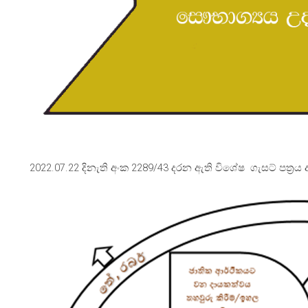
2022.07.22 දිනැති අංක 2289/43 දරන ඇති විශේෂ ගැසට් පත්‍රය 