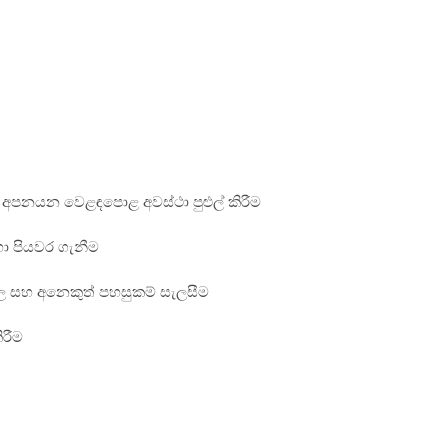
, අපනයන වෙළඳපොළ අවස්ථා පුළුල් කිරීම
හා පියවර ගැනීම
ුබල සහ අනෙකුත් පහසුකම් සැලසීම
ිරීම