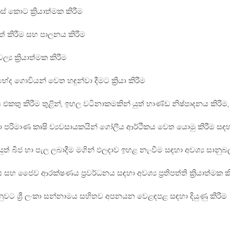
 කොට ක්‍රියාත්මක කිරීම
ුත් කිරීම සහ පාලනය කිරීම
‍ය ක්‍රියාත්මක කිරීම
ද ගොවියන් වෙත හඳුන්වා දීමට ක්‍රියා කිරීම
කතු කිරීම තුළින්, ඉහල වටිනාකමකින් යුත් භාණ්ඩ නිෂ්පාදනය කිරීම
ුඩා පරිමාණ කෘෂි ව්‍යවසායකයින් ගෝලීය ආර්ථිකය වෙත යොමු කිරීම සඳ
ුත් බීජ හා පැල ලබාදීම මගින් ඵලදාව ඉහළ නැංවීම සඳහා අවශ්‍ය සාන
හ ජෛව ආරක්ෂණය ප්‍රවර්ධනය සඳහා අවශ්‍ය ප්‍රතිපත්ති ක්‍රියාත්මක ක
 වෙනුවට ශ්‍රී ලංකා සන්නාමය සහිතව අපනයන වෙළඳපළ සඳහා දියුණු කිරීම