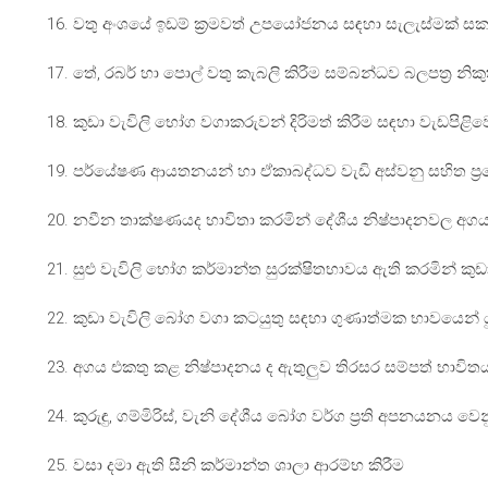
16. වතු අංශයේ ඉඩම් ක්‍රමවත් උපයෝජනය සඳහා සැලැස්මක් සකස්
17. තේ, රබර් හා පොල් වතු කැබලි කිරීම සම්බන්ධව බලපත්‍ර නික
18. කුඩා වැවිලි භෝග වගාකරුවන් දිරිමත් කිරීම සඳහා වැඩපිළිවෙල්
19. පර්යේෂණ ආයතනයන් හා ඒකාබද්ධව වැඩි අස්වනු සහිත ප්‍රභේ
20. නවීන තාක්ෂණයද භාවිතා කරමින් දේශීය නිෂ්පාදනවල අගය එ
21. සුළු වැවිලි භෝග කර්මාන්ත සුරක්ෂිතභාවය ඇති කරමින් ක
22. කුඩා වැවිලි බෝග වගා කටයුතු සඳහා ගුණාත්මක භාවයෙන් ය
23. අගය එකතු කළ නිෂ්පාදනය ද ඇතුලුව තිරසර සම්පත් භාවිතය ස
24. කුරුඳු, ගම්මිරිස්, වැනි දේශීය බෝග වර්ග ප්‍රති අපනයනය
25. වසා දමා ඇති සීනි කර්මාන්ත ශාලා ආරම්භ කිරීම