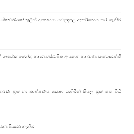
විධාංගීකරණයක් තුළින් අපනයන වෙළඳපළ ආකර්ශනය කර ගැනීම
් දෙපාර්තමේන්තු හා ව්‍යවස්ථාපිත ආයතන හා රාජ්‍ය සංස්ථාවන්හි
ණ ක්‍රම හා තාක්ෂණය යොදා ගනිමින් සියලු ක්‍රම සහ විධි
ශ්‍ය පියවර ගැනීම