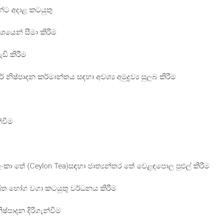
න්ට අදාළ කටයුතු
ශයෙන් සීමා කිරීම
ඩි කිරීම
ර් නිෂ්පාදන කර්මාන්තය සඳහා අවශ්‍ය අමුද්‍රව්‍ය සුලබ කිරීම
න්වීම
ලංකා තේ (Ceylon Tea)සඳහා ජාත්‍යන්තර තේ වෙළඳපොල පුළුල් කිරීම
ශ්‍රිත භෝග වගා කටයුතු වර්ධනය කිරීම
ෂ්පාදන දිරිගැන්වීම