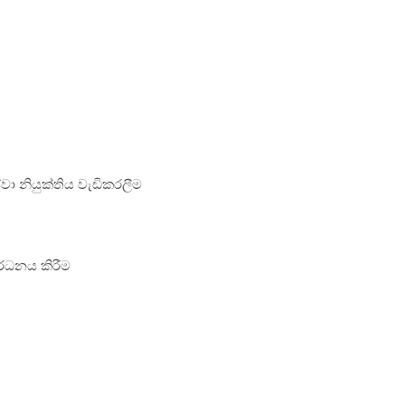
වා නියුක්තිය වැඩිකරලීම
ර්ධනය කිරීම