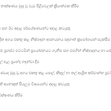
ාක්ෂණය මුසු වූ වැඩ පිළිවෙලක් ක්‍රියාත්මක කිරීම
ර්ධනය සහ ඊට අදාළ පර්යේෂණයන්ට අදාළ කටයුතු
 ආශ්‍රිත අගය එකතු කළ නිෂ්පාදන අපනයනය සඳහාත් ක්‍රමෝපායන් සැකසීම
් ප්‍රශස්ථ මට්ටමින් ප්‍රයෝජනයට ගැනීම සහ එමගින් නිෂ්පාදනය හා සේ
ැල ප්‍රභේද හඳුන්වා දීම
 මුසු වූ අගය එකතු කළ පොල්, කිතුල් හා තල් ආශ්‍රිත කර්මාන්ත ප්‍රව
ති අනෙකුත් සියලුම විෂයයන්ට අදාළ කටයුතු
ධීක්ෂණය කිරීම