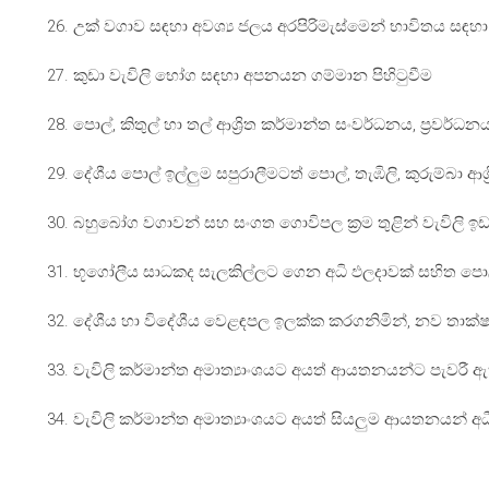
26. උක් වගාව සඳහා අවශ්‍ය ජලය අරපිරිමැස්මෙන් භාවිතය සඳහා ත
27. කුඩා වැවිලි භෝග සඳහා අපනයන ගම්මාන පිහිටුවීම
28. පොල්, කිතුල් හා තල් ආශ්‍රිත කර්මාන්ත සංවර්ධනය, ප්‍රව
29. දේශීය පොල් ඉල්ලුම සපුරාලීමටත් පොල්, තැඹිලි, කුරුම්බා
30. බහුබෝග වගාවන් සහ සංගත ගොවිපල ක්‍රම තුළින් වැවිලි ඉඩම
31. භූගෝලීය සාධකද සැලකිල්ලට ගෙන අධි ඵලදාවක් සහිත පොල් ප
32. දේශීය හා විදේශීය වෙළඳපල ඉලක්ක කරගනිමින්, නව තාක්ෂණයද
33. වැවිලි කර්මාන්ත අමාත්‍යාංශයට අයත් ආයතනයන්ට පැවරී ඇ
34. වැවිලි කර්මාන්ත අමාත්‍යාංශයට අයත් සියලුම ආයතනයන් අ