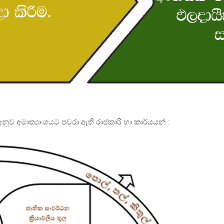
අනුව අමාත්‍යාංශයට පවරා ඇති රාජකාරි හා කාර්යයන් :