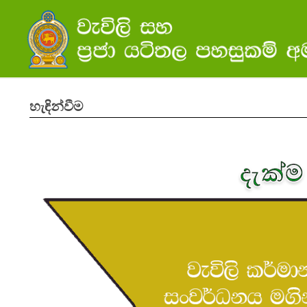
හැඳින්වීම