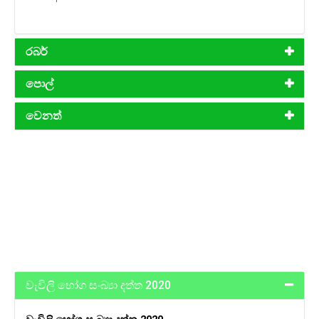
රබර්
පොල්
වෙනත්
වැවිලි භෝග සංඛ්‍යා දත්ත 2020