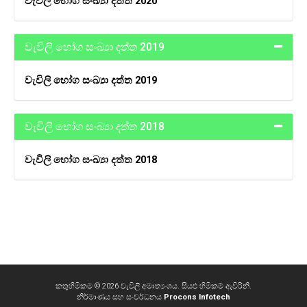
වැවිලි භෝග සංඛ්‍යා දත්ත 2020
වැවිලි භෝග සංඛ්‍යා දත්ත 2019
වැවිලි භෝග සංඛ්‍යා දත්ත 2019
වැවිලි භෝග සංඛ්‍යා දත්ත 2018
වැවිලි භෝග සංඛ්‍යා දත්ත 2018
කතුහිමිකම © 2026 වැවිලි අමාත්‍යංශය. සියළු හිමිකම් ඇවිරිනි.
නිර්මාණය සහ සංවර්ධනය
Procons Infotech