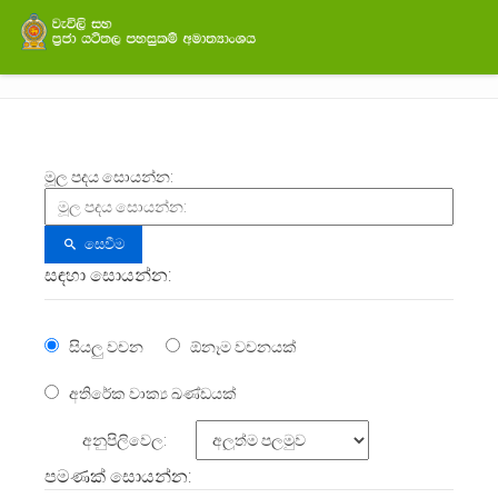
මූල පදය සොයන්න:
සෙවීම
සඳහා සොයන්න:
සියලු වචන
ඕනෑම වචනයක්
අතිරේක වාක්‍ය ඛණ්ඩයක්
අනුපිලිවෙල:
පමණක් සොයන්න: