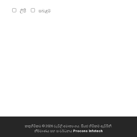
ලිපි
සබැඳුම්
කතුහිමිකම © 2026 වැවිලි අමාත්‍යංශය. සියළු හිමිකම් ඇවිරිනි.
නිර්මාණය සහ සංවර්ධනය
Procons Infotech